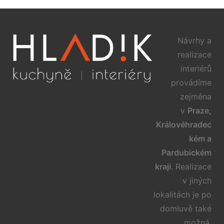
Návrhy a
realizace
interiérů
provádíme
zejména
v
Praze,
Královéhradec
kém a
Pardubickém
kraji
. Realizace
v jiných
lokalitách je po
domluvě také
možná.