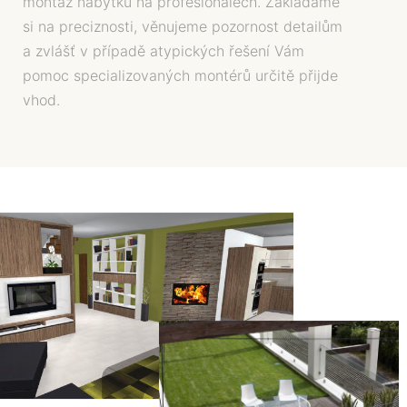
montáž nábytku na profesionálech. Zakládáme
si na preciznosti, věnujeme pozornost detailům
a zvlášť v případě atypických řešení Vám
pomoc specializovaných montérů určitě přijde
vhod.