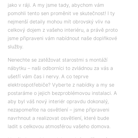
jako v ráji. A my jsme tady, abychom vám
pomohli tento sen proměnit ve skutečnost! I ty
nejmenší detaily mohou mít obrovský vliv na
celkový dojem z vašeho interiéru, a právě proto
jsme připraveni vám nabídnout naše doplňkové
služby.
Nenechte se zatěžovat starostmi s montáží
nábytku – naši odborníci to zvládnou za vás a
ušetří vám čas i nervy. A co teprve
elektrospotřebiče? Vyberte z nabídky a my se
postaráme o jejich bezproblémovou instalaci. A
aby byl váš nový interiér opravdu dokonalý,
nezapomeňte na osvětlení – jsme připraveni
navrhnout a realizovat osvětlení, které bude
ladit s celkovou atmosférou vašeho domova.