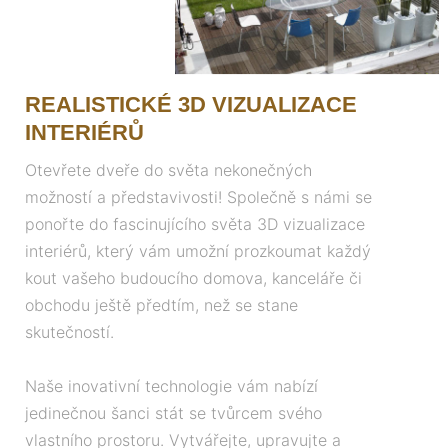
REALISTICKÉ 3D VIZUALIZACE
INTERIÉRŮ
Otevřete dveře do světa nekonečných
možností a představivosti! Společně s námi se
ponořte do fascinujícího světa 3D vizualizace
interiérů, který vám umožní prozkoumat každý
kout vašeho budoucího domova, kanceláře či
obchodu ještě předtím, než se stane
skutečností.
Naše inovativní technologie vám nabízí
jedinečnou šanci stát se tvůrcem svého
vlastního prostoru. Vytvářejte, upravujte a