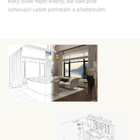
který bude nejen krásný, ale také plně
vyhovující vašim potřebám a představám.