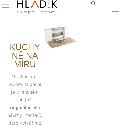
KUCHY
NĚ NA
MÍRU
Náš koncept
výroby kuchyní
je v mnohém
stejně
originální
jako
návrhy interiérů,
které vytváříme.