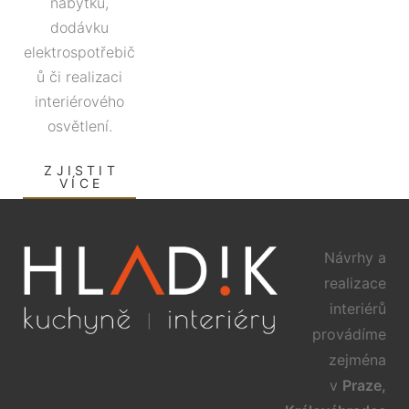
nábytku,
dodávku
elektrospotřebič
ů či realizaci
interiérového
osvětlení.
ZJISTIT
VÍCE
Návrhy a
realizace
interiérů
provádíme
zejména
v
Praze,