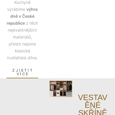
Kuchyně
vyrábíme
výhra
dně v České
republice
z těch
nejkvalitnějších
materiálů,
přesto nejsme
klasická
truhlářská dílna.
ZJISTIT
VÍCE
VESTAV
ĚNÉ
SKŘÍNĚ