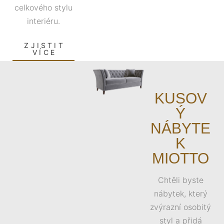
celkového stylu
interiéru.
ZJISTIT
VÍCE
KUSOV
Ý
NÁBYTE
K
MIOTTO
Chtěli byste
nábytek, který
zvýrazní osobitý
styl a přidá