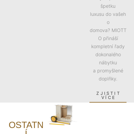
špetku
luxusu do vašeh
o
domova? MIOTT
O přináší
kompletní řady
dokonalého
nábytku
a promyšlené
doplňky.
ZJISTIT
VÍCE
OSTATN
Í